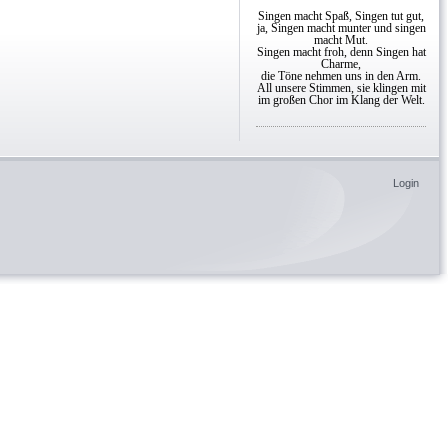
Singen macht Spaß, Singen tut gut,
ja, Singen macht munter und singen
macht Mut.
Singen macht froh, denn Singen hat
Charme,
die Töne nehmen uns in den Arm.
All unsere Stimmen, sie klingen mit
im großen Chor im Klang der Welt.
Login