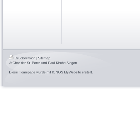
Druckversion
|
Sitemap
© Chor der St. Peter-und-Paul-Kirche Siegen
Diese Homepage wurde mit
IONOS MyWebsite
erstellt.