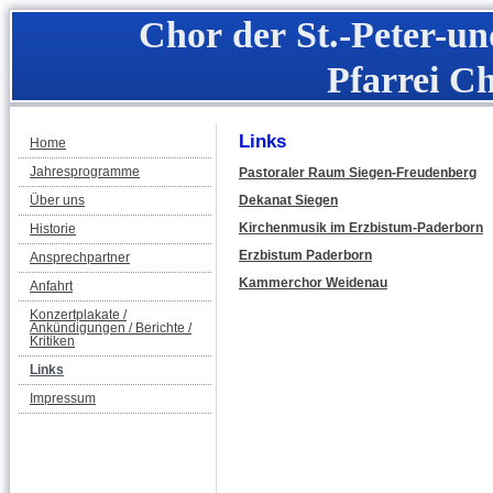
Chor der St.-Peter-un
Pfarrei Ch
Links
Home
Jahresprogramme
Pastoraler Raum Siegen-Freudenberg
Über uns
Dekanat Siegen
Kirchenmusik im Erzbistum-Paderborn
Historie
Erzbistum Paderborn
Ansprechpartner
Kammerchor Weidenau
Anfahrt
Konzertplakate /
Ankündigungen / Berichte /
Kritiken
Links
Impressum